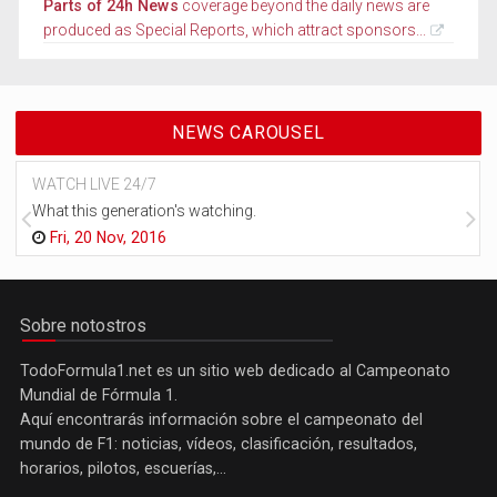
Parts of 24h News
coverage beyond the daily news are
produced as Special Reports, which attract sponsors...
NEWS CAROUSEL
WATCH LIVE 24/7
What this generation's watching.
Fri, 20 Nov, 2016
Sobre notostros
TodoFormula1.net es un sitio web dedicado al Campeonato
Mundial de Fórmula 1.
Aquí encontrarás información sobre el campeonato del
mundo de F1: noticias, vídeos, clasificación, resultados,
horarios, pilotos, escuerías,...