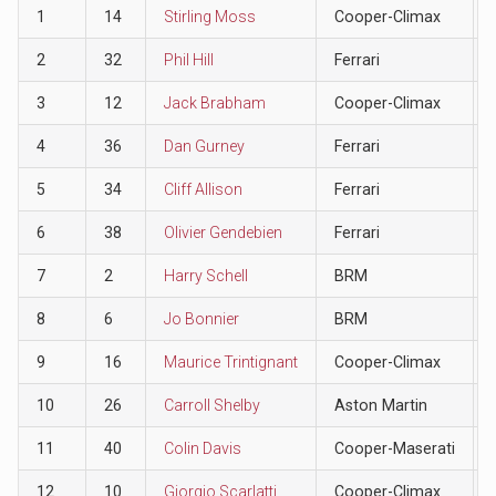
1
14
Stirling Moss
Cooper-Climax
2
32
Phil Hill
Ferrari
3
12
Jack Brabham
Cooper-Climax
4
36
Dan Gurney
Ferrari
5
34
Cliff Allison
Ferrari
6
38
Olivier Gendebien
Ferrari
7
2
Harry Schell
BRM
8
6
Jo Bonnier
BRM
9
16
Maurice Trintignant
Cooper-Climax
10
26
Carroll Shelby
Aston Martin
11
40
Colin Davis
Cooper-Maserati
12
10
Giorgio Scarlatti
Cooper-Climax