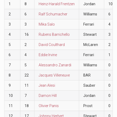
1
8
Heinz-Harald Frentzen
Jordan
10
2
6
Ralf Schumacher
Williams
6
3
3
Mika Salo
Ferrari
4
4
16
Rubens Barrichello
Stewart
3
5
2
David Coulthard
McLaren
2
6
4
Eddie Irvine
Ferrari
1
7
5
Alessandro Zanardi
Williams
0
8
22
Jacques Villeneuve
BAR
0
9
11
Jean Alesi
Sauber
0
10
7
Damon Hill
Jordan
0
11
18
Olivier Panis
Prost
0
12
17
Johnny Herbert
Stewart
0