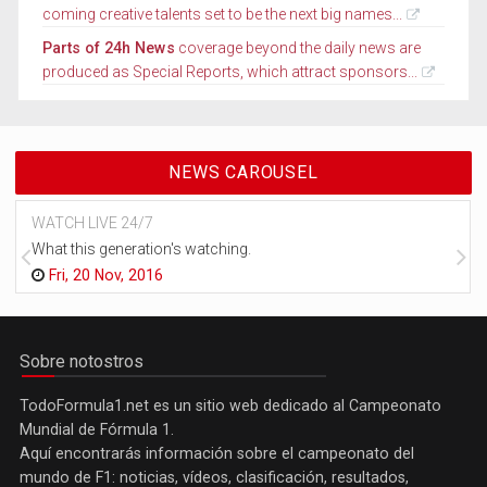
coming creative talents set to be the next big names...
Parts of 24h News
coverage beyond the daily news are
produced as Special Reports, which attract sponsors...
NEWS CAROUSEL
WATCH LIVE 24/7
What this generation's watching.
Fri, 20 Nov, 2016
Sobre notostros
TodoFormula1.net es un sitio web dedicado al Campeonato
Mundial de Fórmula 1.
Aquí encontrarás información sobre el campeonato del
mundo de F1: noticias, vídeos, clasificación, resultados,