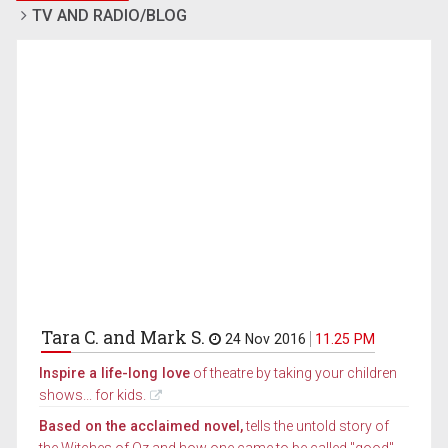
TV AND RADIO/BLOG
Tara C. and Mark S.
24 Nov 2016
11.25 PM
Inspire a life-long love
of theatre by taking your children
shows... for kids.
Based on the acclaimed novel,
tells the untold story of
the Witches of Oz and how one came to be called "good"