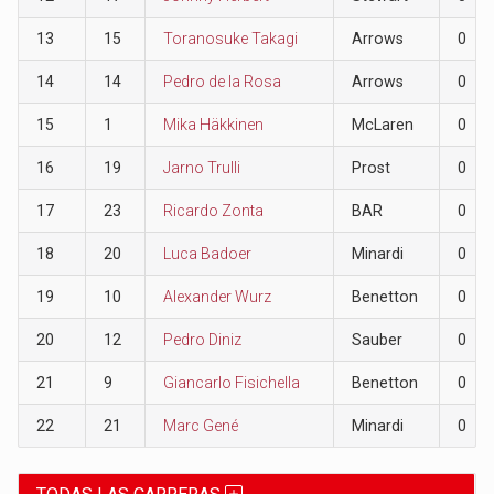
13
15
Toranosuke Takagi
Arrows
0
14
14
Pedro de la Rosa
Arrows
0
15
1
Mika Häkkinen
McLaren
0
16
19
Jarno Trulli
Prost
0
17
23
Ricardo Zonta
BAR
0
18
20
Luca Badoer
Minardi
0
19
10
Alexander Wurz
Benetton
0
20
12
Pedro Diniz
Sauber
0
21
9
Giancarlo Fisichella
Benetton
0
22
21
Marc Gené
Minardi
0