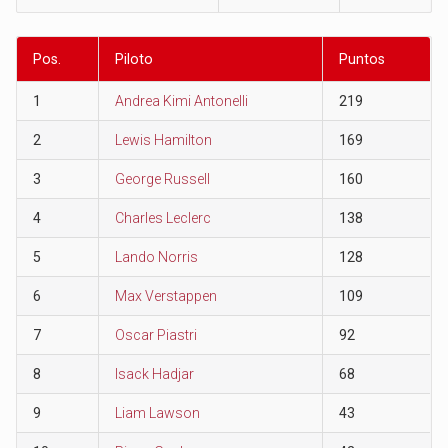
Pos.
Piloto
Puntos
1
Andrea Kimi Antonelli
219
2
Lewis Hamilton
169
3
George Russell
160
4
Charles Leclerc
138
5
Lando Norris
128
6
Max Verstappen
109
7
Oscar Piastri
92
8
Isack Hadjar
68
9
Liam Lawson
43