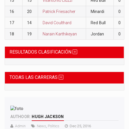
15
15
Vitantonio Liuzzi
Red Bull
0
16
20
Patrick Friesacher
Minardi
0
17
14
David Coulthard
Red Bull
0
18
19
Narain Karthikeyan
Jordan
0
RESULTADOS CLASIFICACIÓN
TODAS LAS CARRERAS
AUTHOOR:
HUGH JACKSON
Admin
News
,
Politics
Dec 25, 2016