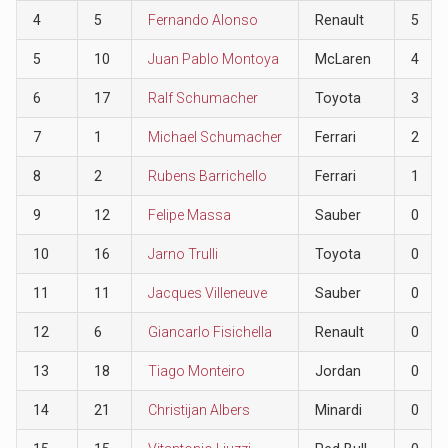
4
5
Fernando Alonso
Renault
5
5
10
Juan Pablo Montoya
McLaren
4
6
17
Ralf Schumacher
Toyota
3
7
1
Michael Schumacher
Ferrari
2
8
2
Rubens Barrichello
Ferrari
1
9
12
Felipe Massa
Sauber
0
10
16
Jarno Trulli
Toyota
0
11
11
Jacques Villeneuve
Sauber
0
12
6
Giancarlo Fisichella
Renault
0
13
18
Tiago Monteiro
Jordan
0
14
21
Christijan Albers
Minardi
0