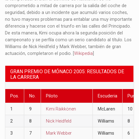
comprometido a mitad de carrera por la salida del coche de
seguridad, debido a un incidente que acumuló varios coches,
no tuvo mayores problemas para entablar una muy importante
diferencia y hacerse con el triunfo en las calles del Principado.
De esta manera, Kimi ocupa ahora la segunda posición del
campeonato y se perfila como un serio candidato al título. Los
Williams de Nick Heidfeld y Mark Webber, también de gran
actuación, completaron el podio. [
Wikipedia
]
GRAN PREMIO DE MÓNACO 2005: RESULTADOS DE
LA CARRERA
Pos.
No.
Piloto
Escuderia
Punt
1
9
Kimi Räikkönen
McLaren
10
2
8
Nick Heidfeld
Williams
8
3
7
Mark Webber
Williams
6