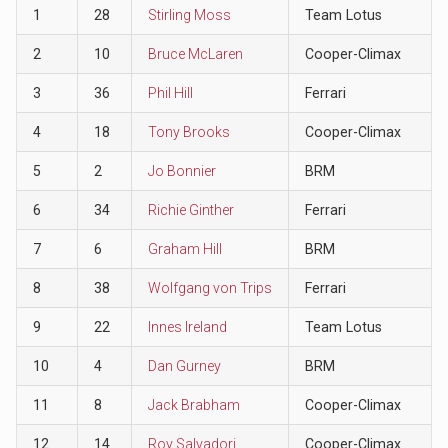
1
28
Stirling Moss
Team Lotus
2
10
Bruce McLaren
Cooper-Climax
3
36
Phil Hill
Ferrari
4
18
Tony Brooks
Cooper-Climax
5
2
Jo Bonnier
BRM
6
34
Richie Ginther
Ferrari
7
6
Graham Hill
BRM
8
38
Wolfgang von Trips
Ferrari
9
22
Innes Ireland
Team Lotus
10
4
Dan Gurney
BRM
11
8
Jack Brabham
Cooper-Climax
12
14
Roy Salvadori
Cooper-Climax