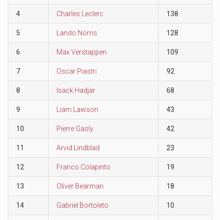
4
Charles Leclerc
138
5
Lando Norris
128
6
Max Verstappen
109
7
Oscar Piastri
92
8
Isack Hadjar
68
9
Liam Lawson
43
10
Pierre Gasly
42
11
Arvid Lindblad
23
12
Franco Colapinto
19
13
Oliver Bearman
18
14
Gabriel Bortoleto
10