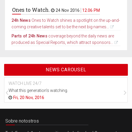
Ones to Watch.
24 Nov 2016
12.06 PM
24h News
Ones to Watch shines a spotlight on the up-and-
coming creative talents set to be the next big names...
Parts of 24h News
coverage beyond the daily news are
produced as Special Reports, which attract sponsors...
NEWS CAROUSEL
WATCH LIVE 24/7
What this generation's watching.
Fri, 20 Nov, 2016
Sobre notostros