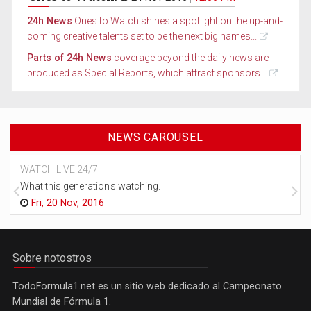
24h News
Ones to Watch shines a spotlight on the up-and-
coming creative talents set to be the next big names...
Parts of 24h News
coverage beyond the daily news are
produced as Special Reports, which attract sponsors...
NEWS CAROUSEL
WATCH LIVE 24/7
What this generation's watching.
Fri, 20 Nov, 2016
Sobre notostros
TodoFormula1.net es un sitio web dedicado al Campeonato
Mundial de Fórmula 1.