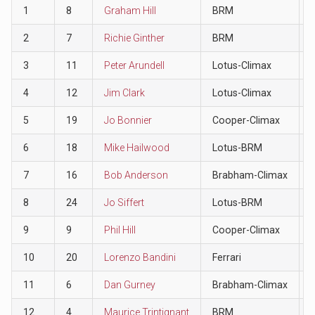
1
8
Graham Hill
BRM
2
7
Richie Ginther
BRM
3
11
Peter Arundell
Lotus-Climax
4
12
Jim Clark
Lotus-Climax
5
19
Jo Bonnier
Cooper-Climax
6
18
Mike Hailwood
Lotus-BRM
7
16
Bob Anderson
Brabham-Climax
8
24
Jo Siffert
Lotus-BRM
9
9
Phil Hill
Cooper-Climax
10
20
Lorenzo Bandini
Ferrari
11
6
Dan Gurney
Brabham-Climax
12
4
Maurice Trintignant
BRM