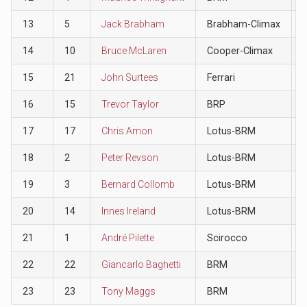
13
5
Jack Brabham
Brabham-Climax
14
10
Bruce McLaren
Cooper-Climax
15
21
John Surtees
Ferrari
16
15
Trevor Taylor
BRP
17
17
Chris Amon
Lotus-BRM
18
2
Peter Revson
Lotus-BRM
19
3
Bernard Collomb
Lotus-BRM
20
14
Innes Ireland
Lotus-BRM
21
1
André Pilette
Scirocco
22
22
Giancarlo Baghetti
BRM
23
23
Tony Maggs
BRM