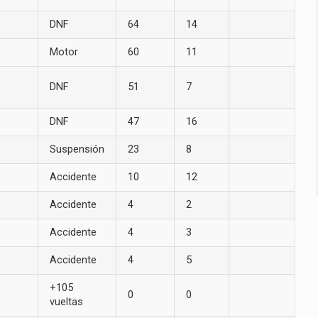
DNF
64
14
Motor
60
11
DNF
51
7
DNF
47
16
Suspensión
23
8
Accidente
10
12
Accidente
4
2
Accidente
4
3
Accidente
4
5
+105
0
0
vueltas