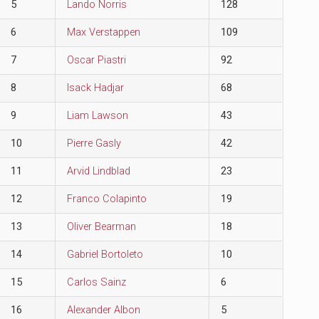
5
Lando Norris
128
6
Max Verstappen
109
7
Oscar Piastri
92
8
Isack Hadjar
68
9
Liam Lawson
43
10
Pierre Gasly
42
11
Arvid Lindblad
23
12
Franco Colapinto
19
13
Oliver Bearman
18
14
Gabriel Bortoleto
10
15
Carlos Sainz
6
16
Alexander Albon
5