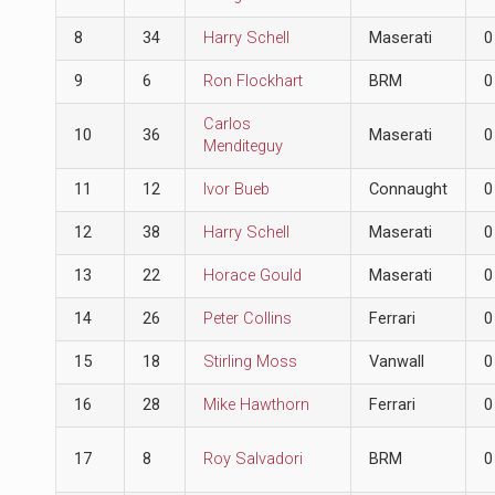
8
34
Harry Schell
Maserati
0
9
6
Ron Flockhart
BRM
0
Carlos
10
36
Maserati
0
Menditeguy
11
12
Ivor Bueb
Connaught
0
12
38
Harry Schell
Maserati
0
13
22
Horace Gould
Maserati
0
14
26
Peter Collins
Ferrari
0
15
18
Stirling Moss
Vanwall
0
16
28
Mike Hawthorn
Ferrari
0
17
8
Roy Salvadori
BRM
0