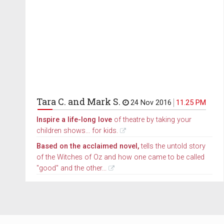
Tara C. and Mark S.
24 Nov 2016
11.25 PM
Inspire a life-long love
of theatre by taking your
children shows... for kids.
Based on the acclaimed novel,
tells the untold story
of the Witches of Oz and how one came to be called
"good" and the other...