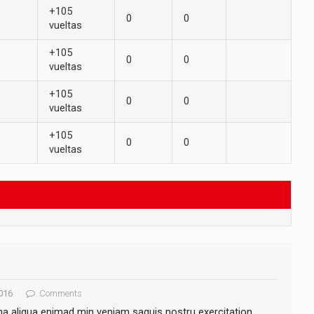
+105
0
0
vueltas
+105
0
0
vueltas
+105
0
0
vueltas
+105
0
0
vueltas
016
Comments
na aliqua enimad min veniam saquis nostru exercitation