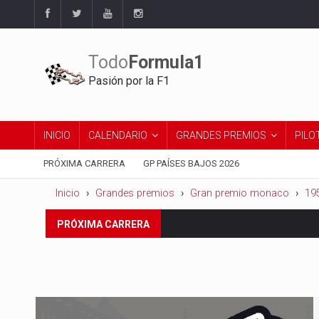
Todo
Formula1
Pasión por la F1
INICIO
CALENDARIO
GRANDES PREMIOS
PILO
PRÓXIMA CARRERA
GP PAÍSES BAJOS 2026
Inicio
Grandes premios
Gran premio monaco
19
Del 21 al 23 de agosto:
Gran 
PRÓXIMA CARRERA