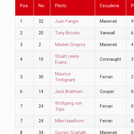
Pos.
No.
Piloto
Escuderia
P
1
32
Juan Fangio
Maserati
9
2
20
Tony Brooks
Vanwall
6
3
2
Masten Gregory
Maserati
4
Stuart Lewis-
4
10
Connaught
3
Evans
Maurice
5
30
Ferrari
2
Trintignant
6
14
Jack Brabham
Cooper
0
Wolfgang von
7
24
Ferrari
0
Trips
7
24
Mike Hawthorn
Ferrari
0
8
34
Giorgio Scarlatti
Maserati
0