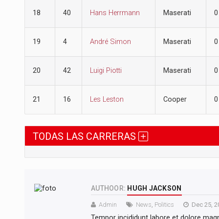
18
40
Hans Herrmann
Maserati
0
19
4
André Simon
Maserati
0
20
42
Luigi Piotti
Maserati
0
21
16
Les Leston
Cooper
0
TODAS LAS CARRERAS
AUTHOOR:
HUGH JACKSON
Admin
News
,
Politics
Dec 25, 2
Tempor incididunt labore et dolore mag