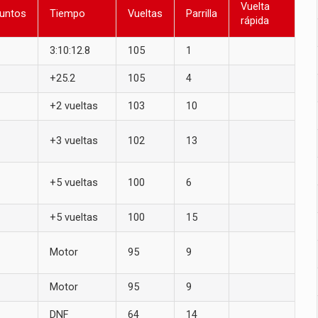
Vuelta
untos
Tiempo
Vueltas
Parrilla
rápida
3:10:12.8
105
1
+25.2
105
4
+2 vueltas
103
10
+3 vueltas
102
13
+5 vueltas
100
6
+5 vueltas
100
15
Motor
95
9
Motor
95
9
DNF
64
14