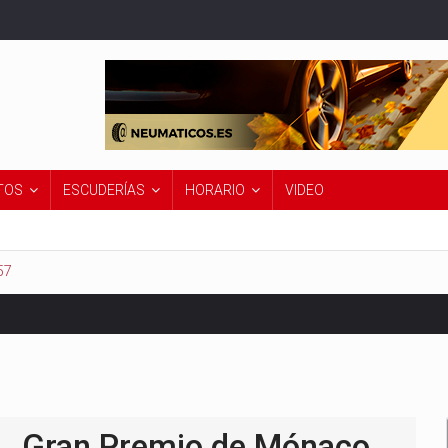
TOS
ESCUDERÍAS
HORARIO
VIDEO
57
Premio de Países Bajos 2026
Gran Premio de Mónaco