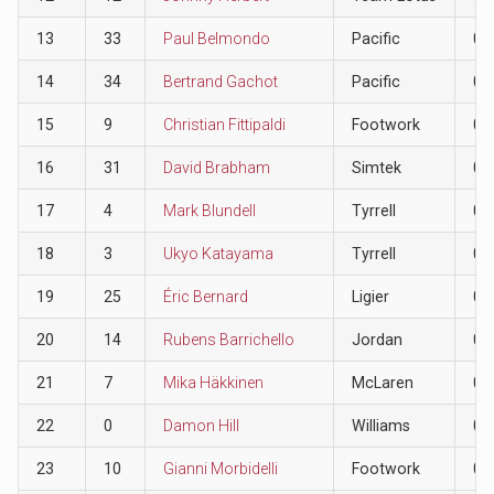
13
33
Paul Belmondo
Pacific
0
14
34
Bertrand Gachot
Pacific
0
15
9
Christian Fittipaldi
Footwork
0
16
31
David Brabham
Simtek
0
17
4
Mark Blundell
Tyrrell
0
18
3
Ukyo Katayama
Tyrrell
0
19
25
Éric Bernard
Ligier
0
20
14
Rubens Barrichello
Jordan
0
21
7
Mika Häkkinen
McLaren
0
22
0
Damon Hill
Williams
0
23
10
Gianni Morbidelli
Footwork
0