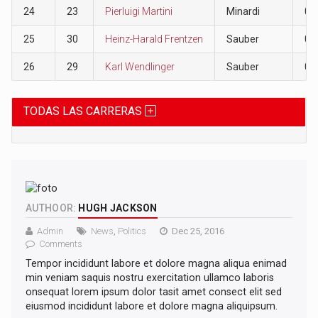
24
23
Pierluigi Martini
Minardi
0
25
30
Heinz-Harald Frentzen
Sauber
0
26
29
Karl Wendlinger
Sauber
0
TODAS LAS CARRERAS
AUTHOOR:
HUGH JACKSON
Admin
News
,
Politics
Dec 25, 2016
Comments
Tempor incididunt labore et dolore magna aliqua enimad
min veniam saquis nostru exercitation ullamco laboris
onsequat lorem ipsum dolor tasit amet consect elit sed
eiusmod incididunt labore et dolore magna aliquipsum.