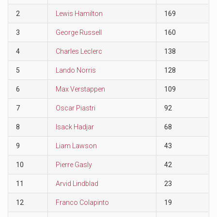
2
Lewis Hamilton
169
3
George Russell
160
4
Charles Leclerc
138
5
Lando Norris
128
6
Max Verstappen
109
7
Oscar Piastri
92
8
Isack Hadjar
68
9
Liam Lawson
43
10
Pierre Gasly
42
11
Arvid Lindblad
23
12
Franco Colapinto
19