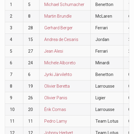
1
5
Michael Schumacher
Benetton
10
2
8
Martin Brundle
McLaren
6
3
28
Gerhard Berger
Ferrari
4
4
15
Andrea de Cesaris
Jordan
3
5
27
Jean Alesi
Ferrari
2
6
24
Michele Alboreto
Minardi
1
7
6
Jyrki Järvilehto
Benetton
0
8
19
Olivier Beretta
Larrousse
0
9
26
Olivier Panis
Ligier
0
10
20
Érik Comas
Larrousse
0
11
11
Pedro Lamy
Team Lotus
0
12
12
Johnny Herbert
Team Lotus
0